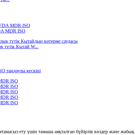
FDA MDR ISO
қ түтік Қытай W...
амасыз ету үшін тамаша аяқталған бүйірлік көздер және жабық