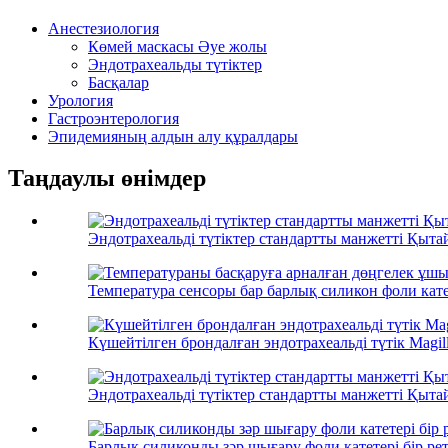
Анестезиология
Көмей маскасы Әуе жолы
Эндотрахеальды түтіктер
Басқалар
Урология
Гастроэнтерология
Эпидемияның алдын алу құралдары
Таңдаулы өнімдер
Эндотрахеальді түтіктер стандартты манжетті Қыта
Температура сенсоры бар барлық силикон фоли катет
Күшейтілген брондалған эндотрахеальді түтік Magil
Эндотрахеальді түтіктер стандартты манжетті Қыта
Барлық силиконды зәр шығару фоли катетері бір ретт