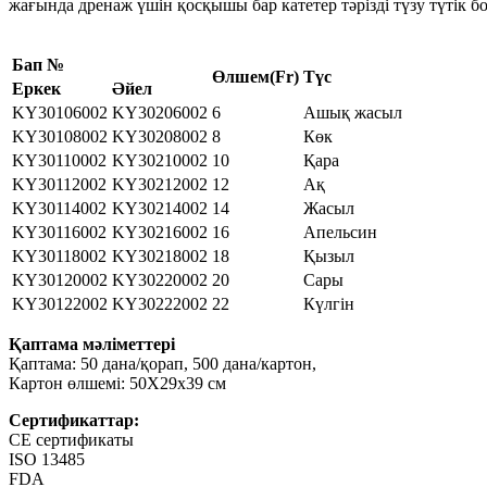
жағында дренаж үшін қосқышы бар катетер тәрізді түзу түтік 
Бап №
Өлшем(Fr)
Түс
Еркек
Әйел
KY30106002
KY30206002
6
Ашық жасыл
KY30108002
KY30208002
8
Көк
KY30110002
KY30210002
10
Қара
KY30112002
KY30212002
12
Ақ
KY30114002
KY30214002
14
Жасыл
KY30116002
KY30216002
16
Апельсин
KY30118002
KY30218002
18
Қызыл
KY30120002
KY30220002
20
Сары
KY30122002
KY30222002
22
Күлгін
Қаптама мәліметтері
Қаптама: 50 дана/қорап, 500 дана/картон,
Картон өлшемі: 50X29x39 см
Сертификаттар:
CE сертификаты
ISO 13485
FDA