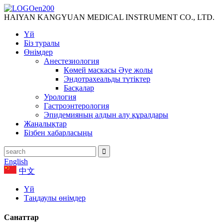
HAIYAN KANGYUAN MEDICAL INSTRUMENT CO., LTD.
Үй
Біз туралы
Өнімдер
Анестезиология
Көмей маскасы Әуе жолы
Эндотрахеальды түтіктер
Басқалар
Урология
Гастроэнтерология
Эпидемияның алдын алу құралдары
Жаңалықтар
Бізбен хабарласыңы
English
中文
Үй
Таңдаулы өнімдер
Санаттар