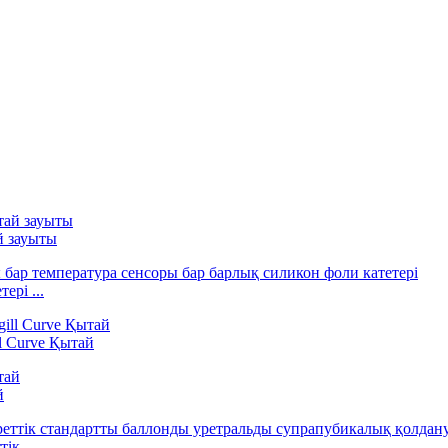
й зауыты
ері ...
l Curve Қытай
й
ік...