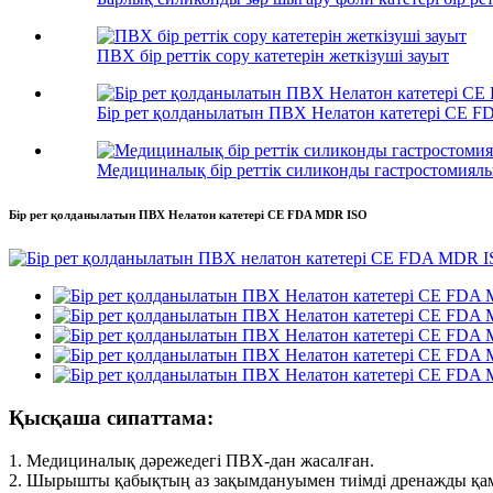
ПВХ бір реттік сору катетерін жеткізуші зауыт
Бір рет қолданылатын ПВХ Нелатон катетері CE 
Медициналық бір реттік силиконды гастростомиялы
Бір рет қолданылатын ПВХ Нелатон катетері CE FDA MDR ISO
Қысқаша сипаттама:
1. Медициналық дәрежедегі ПВХ-дан жасалған.
2. Шырышты қабықтың аз зақымдануымен тиімді дренажды қамт