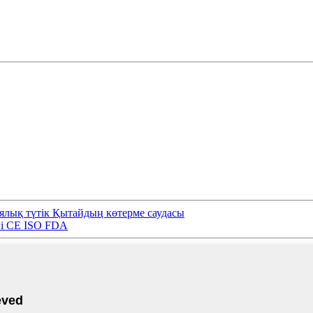
ялық түтік Қытайдың көтерме саудасы
гі CE ISO FDA