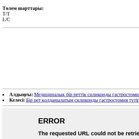
Төлем шарттары:
Т/Т
L/C
Алдыңғы:
Медициналық бір реттік силиконды гастростоми
Келесі:
Бір рет қолданылатын силиконды гастростомия түті