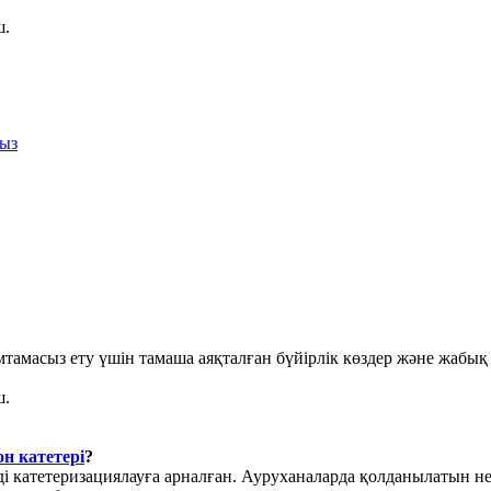
ш.
ңыз
амасыз ету үшін тамаша аяқталған бүйірлік көздер және жабық
ш.
н катетері
?
 катетеризациялауға арналған. Ауруханаларда қолданылатын нела