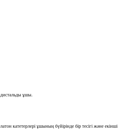
 дистальды ұшы.
тон катетерлері ұшының бүйірінде бір тесігі және екінші