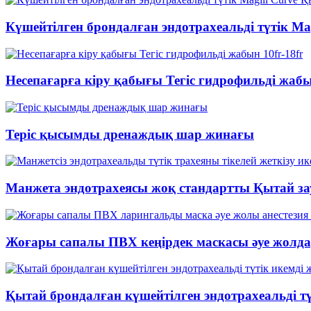
Күшейтілген брондалған эндотрахеальді түтік Magi
Несепағарға кіру қабығы Тегіс гидрофильді жабы
Теріс қысымды дренаждық шар жинағы
Манжета эндотрахеясы жоқ стандартты Қытай за
Жоғары сапалы ПВХ кеңірдек маскасы әуе жолда
Қытай брондалған күшейтілген эндотрахеальді түт