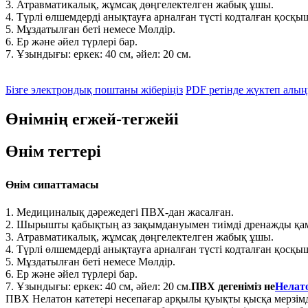
3. Атравматикалық, жұмсақ дөңгелектелген жабық ұшы.
4. Түрлі өлшемдерді анықтауға арналған түсті кодталған қосқы
5. Мұздатылған беті немесе Мөлдір.
6. Ер және әйел түрлері бар.
7. Ұзындығы: еркек: 40 см, әйел: 20 см.
Бізге электрондық поштаны жіберіңіз
PDF ретінде жүктеп алы
Өнімнің егжей-тегжейі
Өнім тегтері
Өнім сипаттамасы
1. Медициналық дәрежедегі ПВХ-дан жасалған.
2. Шырышты қабықтың аз зақымдануымен тиімді дренажды қамт
3. Атравматикалық, жұмсақ дөңгелектелген жабық ұшы.
4. Түрлі өлшемдерді анықтауға арналған түсті кодталған қосқы
5. Мұздатылған беті немесе Мөлдір.
6. Ер және әйел түрлері бар.
7. Ұзындығы: еркек: 40 см, әйел: 20 см.
ПВХ дегеніміз не
Нелато
ПВХ Нелатон катетері несепағар арқылы қуықты қысқа мерзімді