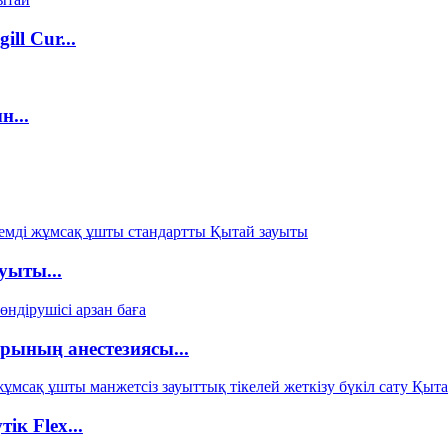
ll Cur...
н...
уыты...
рының анестезиясы...
ік Flex...