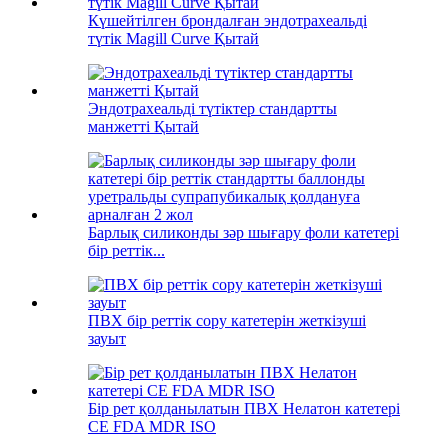
Күшейтілген брондалған эндотрахеальді
түтік Magill Curve Қытай
Эндотрахеальді түтіктер стандартты
манжетті Қытай
Барлық силиконды зәр шығару фоли катетері
бір реттік...
ПВХ бір реттік сору катетерін жеткізуші
зауыт
Бір рет қолданылатын ПВХ Нелатон катетері
CE FDA MDR ISO