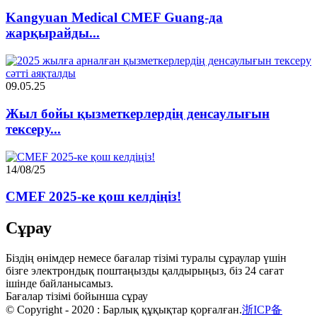
Kangyuan Medical CMEF Guang-да
жарқырайды...
09.05.25
Жыл бойы қызметкерлердің денсаулығын
тексеру...
14/08/25
CMEF 2025-ке қош келдіңіз!
Сұрау
Біздің өнімдер немесе бағалар тізімі туралы сұраулар үшін
бізге электрондық поштаңызды қалдырыңыз, біз 24 сағат
ішінде байланысамыз.
Бағалар тізімі бойынша сұрау
© Copyright - 2020 : Барлық құқықтар қорғалған.
浙ICP备