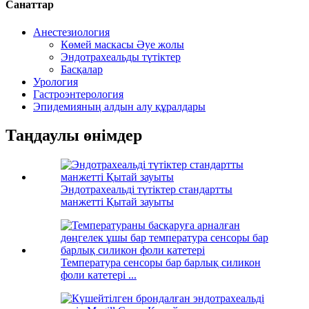
Санаттар
Анестезиология
Көмей маскасы Әуе жолы
Эндотрахеальды түтіктер
Басқалар
Урология
Гастроэнтерология
Эпидемияның алдын алу құралдары
Таңдаулы өнімдер
Эндотрахеальді түтіктер стандартты
манжетті Қытай зауыты
Температура сенсоры бар барлық силикон
фоли катетері ...