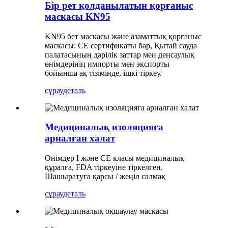
Бір рет қолданылатын қорғаныс
маскасы KN95
KN95 бет маскасы және азаматтық қорғаныс
маскасы: CE сертификаты бар, Қытай сауда
палатасының дәрілік заттар мен денсаулық
өнімдерінің импорты мен экспорты
бойынша ақ тізімінде, ішкі тіркеу.
сұрау
деталь
Медициналық изоляцияға
арналған халат
Өнімдер I және CE класы медициналық
құралға, FDA тіркеуіне тіркелген.
Шашыратуға қарсы / жеңіл салмақ
сұрау
деталь