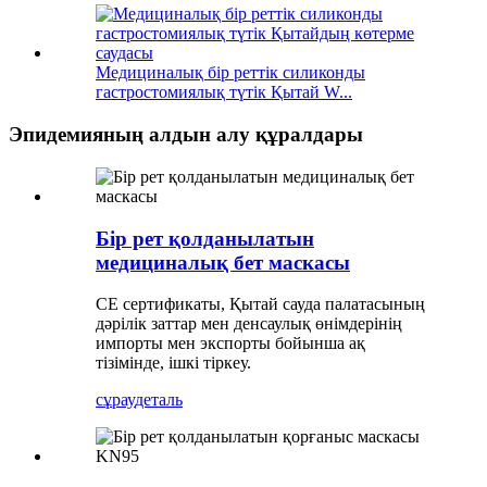
Медициналық бір реттік силиконды
гастростомиялық түтік Қытай W...
Эпидемияның алдын алу құралдары
Бір рет қолданылатын
медициналық бет маскасы
CE сертификаты, Қытай сауда палатасының
дәрілік заттар мен денсаулық өнімдерінің
импорты мен экспорты бойынша ақ
тізімінде, ішкі тіркеу.
сұрау
деталь