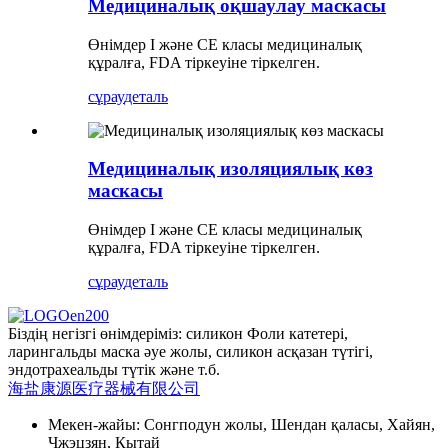
Медициналық оқшаулау маскасы
Өнімдер I және CE класы медициналық
құралға, FDA тіркеуіне тіркелген.
сұрау
деталь
Медициналық изоляциялық көз
маскасы
Өнімдер I және CE класы медициналық
құралға, FDA тіркеуіне тіркелген.
сұрау
деталь
Біздің негізгі өнімдеріміз: силикон Фоли катетері,
ларингальды маска әуе жолы, силикон асқазан түтігі,
эндотрахеальды түтік және т.б.
海盐康源医疗器械有限公司
Мекен-жайы: Сонгподун жолы, Шендан қаласы, Хайян,
Чжэцзян, Қытай