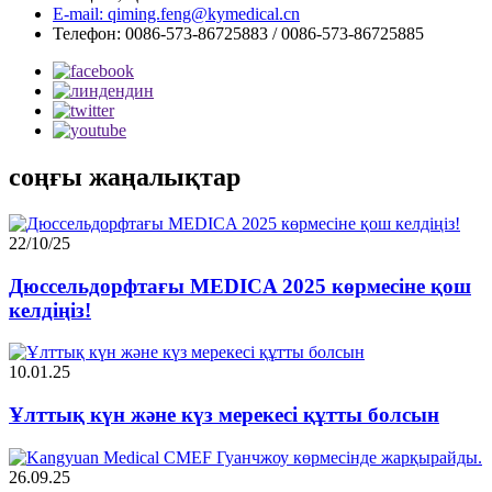
E-mail: qiming.feng@kymedical.cn
Телефон: 0086-573-86725883 / 0086-573-86725885
соңғы жаңалықтар
22/10/25
Дюссельдорфтағы MEDICA 2025 көрмесіне қош
келдіңіз!
10.01.25
Ұлттық күн және күз мерекесі құтты болсын
26.09.25