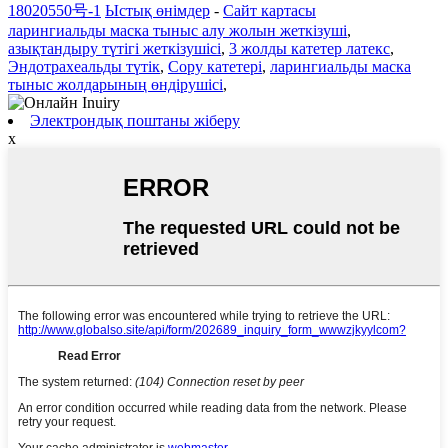
18020550号-1
Ыстық өнімдер
-
Сайт картасы
ларингиальды маска тыныс алу жолын жеткізуші
,
азықтандыру түтігі жеткізушісі
,
3 жолды катетер латекс
,
Эндотрахеальды түтік
,
Сору катетері
,
ларингиальды маска
тыныс жолдарының өндірушісі
,
Электрондық поштаны жіберу
x