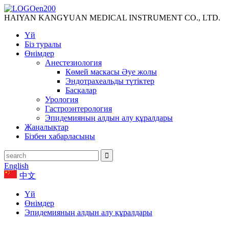
HAIYAN KANGYUAN MEDICAL INSTRUMENT CO., LTD.
Үй
Біз туралы
Өнімдер
Анестезиология
Көмей маскасы Әуе жолы
Эндотрахеальды түтіктер
Басқалар
Урология
Гастроэнтерология
Эпидемияның алдын алу құралдары
Жаңалықтар
Бізбен хабарласыңы
English
中文
Үй
Өнімдер
Эпидемияның алдын алу құралдары